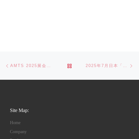
Post navigation
Previous post
Ne
BACK TO POST LIST
AMTS 2025展会圆满落幕
2025年7月日本「西部」技術交流活動精彩回顧
Site Map:
Home
Company