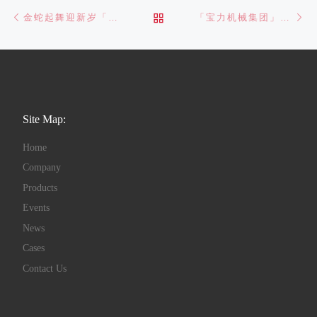
Post navigation
Previous post
Ne
BACK TO POST LIST
金蛇起舞迎新岁「宝力机械集团」祝您新春快乐，蛇年吉祥！
「宝力机械集团」正月初七开工大吉
Site Map:
Home
Company
Products
Events
News
Cases
Contact Us